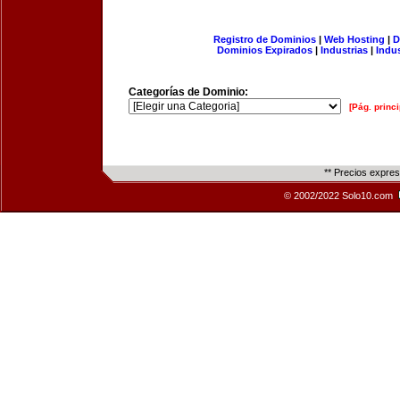
Registro de Dominios
|
Web Hosting
|
D
Dominios Expirados
|
Industrias
|
Indu
Categorías de Dominio:
[Pág. princi
** Precios expre
© 2002/2022 Solo10.com