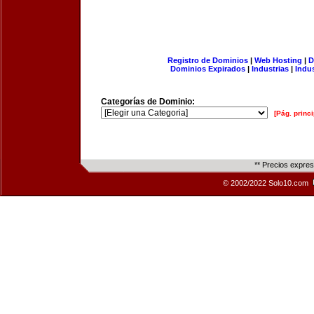
Registro de Dominios
|
Web Hosting
|
D
Dominios Expirados
|
Industrias
|
Indu
Categorías de Dominio:
[Pág. princi
** Precios expre
© 2002/2022 Solo10.com