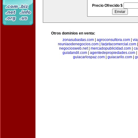
Precio Ofrecido $
Otros dominios en venta:
zonasubastas.com
|
agroconsultora.com
|
vi
reuniaodenegocios.com
|
tarjetacomercial.com
negociosweb.net
|
mercadopublicidad.com
|
ca
guiatandil.com
|
agentedepropiedades.com
|
guiacarlospaz.com
|
guiacarilo.com
|
g