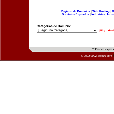
Registro de Dominios
|
Web Hosting
|
D
Dominios Expirados
|
Industrias
|
Indu
Categorías de Dominio:
[Pág. princi
** Precios expre
© 2002/2022 Solo10.com