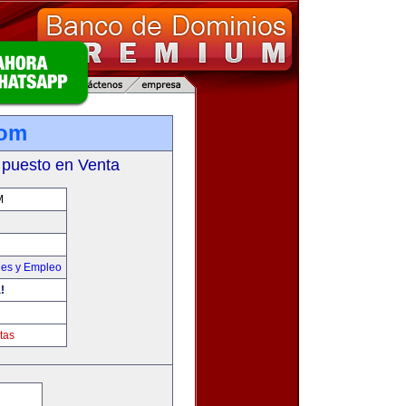
com
 puesto en Venta
M
nes y Empleo
!
tas