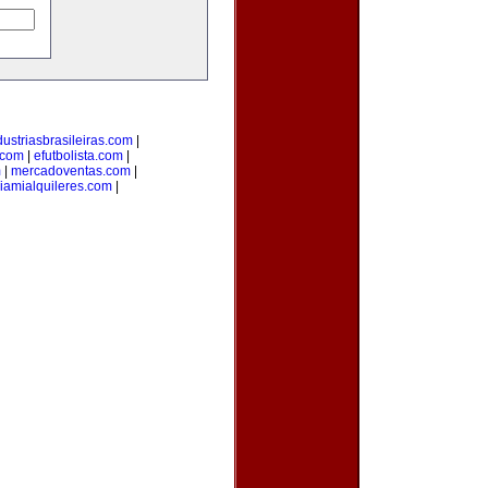
dustriasbrasileiras.com
|
.com
|
efutbolista.com
|
m
|
mercadoventas.com
|
iamialquileres.com
|