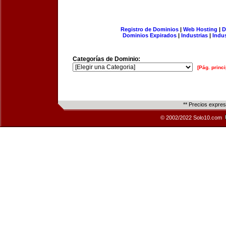
Registro de Dominios
|
Web Hosting
|
D
Dominios Expirados
|
Industrias
|
Indu
Categorías de Dominio:
[Pág. princi
** Precios expre
© 2002/2022 Solo10.com